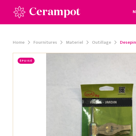
Cerampot
N
Home
Fournitures
Materiel
Outillage
Desepin
ÉPUISÉ