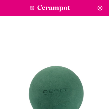
Cerampot