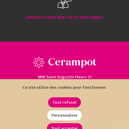
SERVICE CLIENT RÉACTIF ET DISPONIBLE
Cerampot
MIN Saint Augustin Fleurs 31
06200 Nice
Ce site utilise des cookies pour fonctionner.
04 93 18 80 10
Tout refuser
Personnaliser
Tout accepter