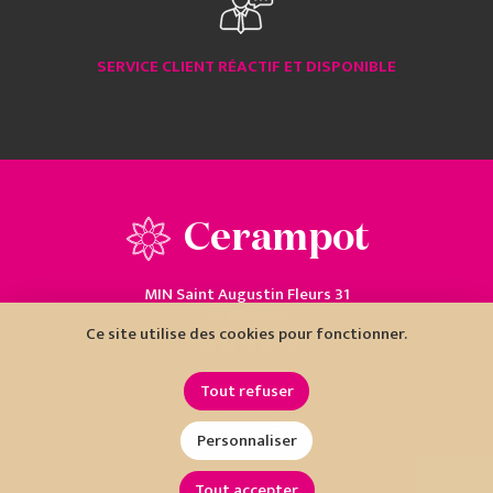
SERVICE CLIENT RÉACTIF ET DISPONIBLE
Cerampot
MIN Saint Augustin Fleurs 31
06200 Nice
Ce site utilise des cookies pour fonctionner.
04 93 18 80 10
Tout refuser
Personnaliser
Tout accepter