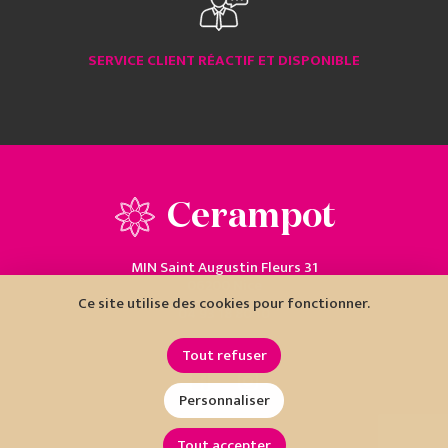
SERVICE CLIENT RÉACTIF ET DISPONIBLE
Cerampot
MIN Saint Augustin Fleurs 31
06200 Nice
Ce site utilise des cookies pour fonctionner.
04 93 18 80 10
Tout refuser
Personnaliser
Tout accepter