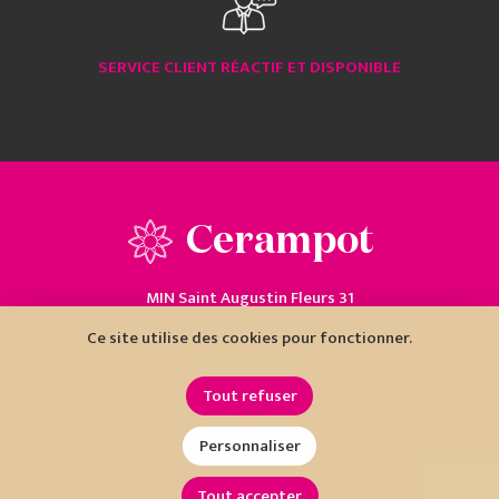
SERVICE CLIENT RÉACTIF ET DISPONIBLE
Cerampot
MIN Saint Augustin Fleurs 31
06200 Nice
Ce site utilise des cookies pour fonctionner.
04 93 18 80 10
Tout refuser
Personnaliser
Tout accepter