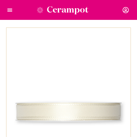
Cerampot