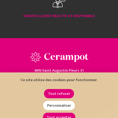
SERVICE CLIENT RÉACTIF ET DISPONIBLE
Cerampot
MIN Saint Augustin Fleurs 31
06200 Nice
Ce site utilise des cookies pour fonctionner.
04 93 18 80 10
Tout refuser
Personnaliser
Tout accepter