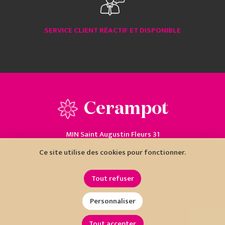
SERVICE CLIENT RÉACTIF ET DISPONIBLE
Cerampot
MIN Saint Augustin Fleurs 31
06200 Nice
Ce site utilise des cookies pour fonctionner.
04 93 18 80 10
Tout refuser
Personnaliser
Tout accepter