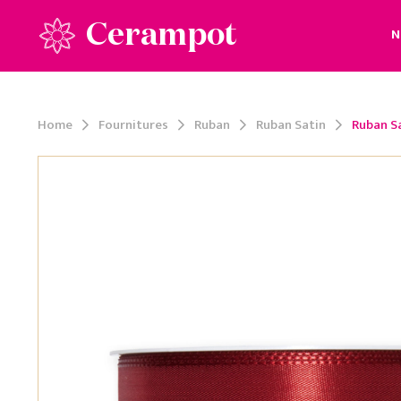
Cerampot
N
Home
Fournitures
Ruban
Ruban Satin
Ruban S