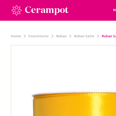
Cerampot
N
Home
Fournitures
Ruban
Ruban Satin
Ruban S