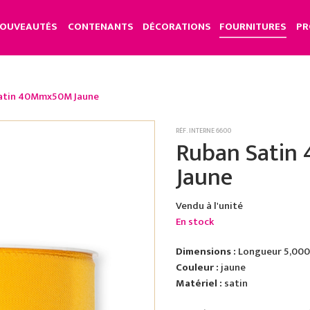
OUVEAUTÉS
CONTENANTS
DÉCORATIONS
FOURNITURES
PR
atin 40Mmx50M Jaune
RÉF. INTERNE 6600
Ruban Sati
Jaune
Vendu à l'unité
En stock
Dimensions :
Longueur 5,000 
Couleur :
jaune
Matériel :
satin