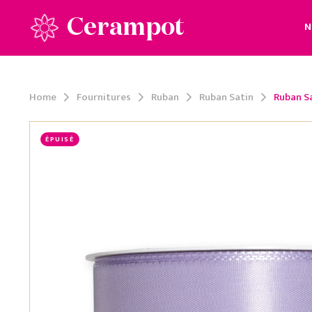
Cerampot
N
Home
Fournitures
Ruban
Ruban Satin
Ruban S
ÉPUISÉ