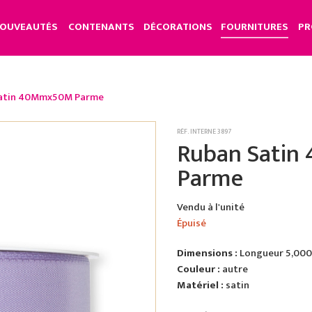
OUVEAUTÉS
CONTENANTS
DÉCORATIONS
FOURNITURES
PR
atin 40Mmx50M Parme
RÉF. INTERNE 3897
Ruban Sati
Parme
Vendu à l'unité
Épuisé
Dimensions :
Longueur 5,000 
Couleur :
autre
Matériel :
satin