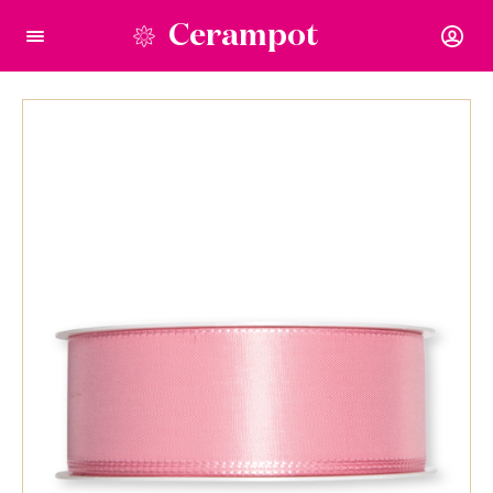
Cerampot