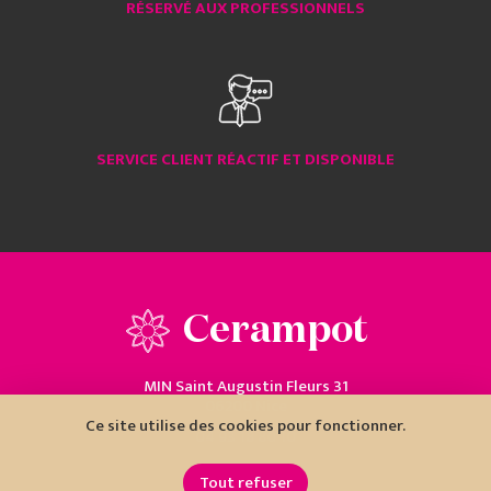
RÉSERVÉ AUX PROFESSIONNELS
SERVICE CLIENT RÉACTIF ET DISPONIBLE
Cerampot
MIN Saint Augustin Fleurs 31
06200 Nice
Ce site utilise des cookies pour fonctionner.
04 93 18 80 10
Tout refuser