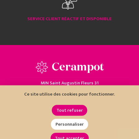
SERVICE CLIENT RÉACTIF ET DISPONIBLE
Cerampot
MIN Saint Augustin Fleurs 31
06200 Nice
Ce site utilise des cookies pour fonctionner.
04 93 18 80 10
Tout refuser
Personnaliser
Tout accepter