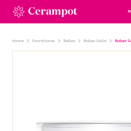
Cerampot
N
Home
Fournitures
Ruban
Ruban Satin
Ruban S