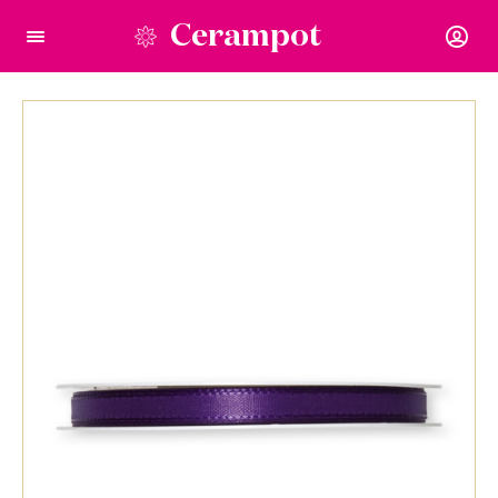
Cerampot