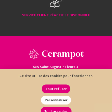
SERVICE CLIENT RÉACTIF ET DISPONIBLE
Cerampot
MIN Saint Augustin Fleurs 31
06200 Nice
Ce site utilise des cookies pour fonctionner.
04 93 18 80 10
Tout refuser
Personnaliser
Tout accepter