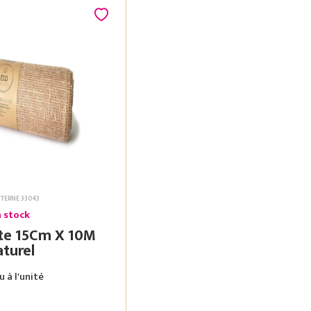
NTERNE 33043
 stock
 10M
turel
 à l'unité