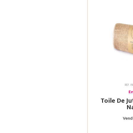
RÉF. I
En
Toile De Jute 15Cm X
Na
Vendu