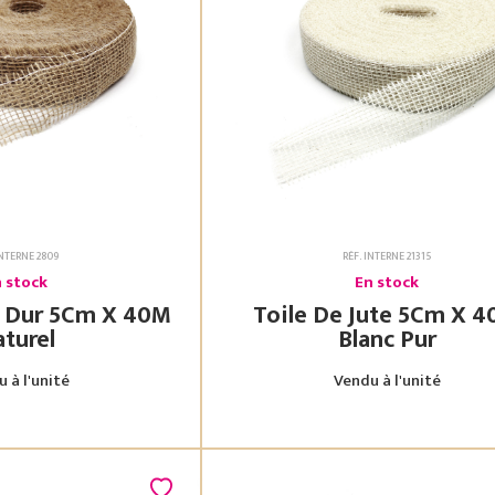
INTERNE 2809
RÉF. INTERNE 21315
 stock
En stock
m X 40M
Toile De Jute 5Cm X 40M
turel
Blanc Pur
 à l'unité
Vendu à l'unité