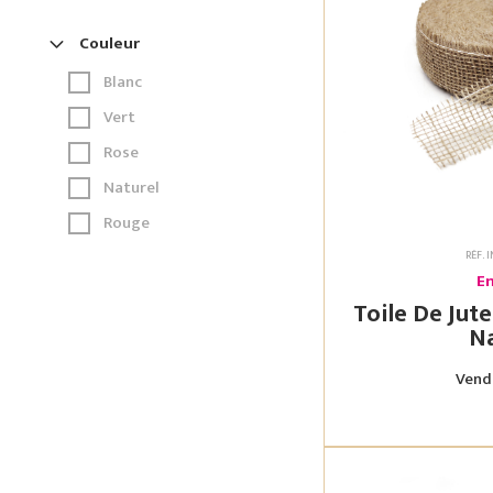
Couleur
Blanc
Vert
Rose
Naturel
Rouge
RÉF. 
En
Toile De Jute Dur 5C
Na
Vendu