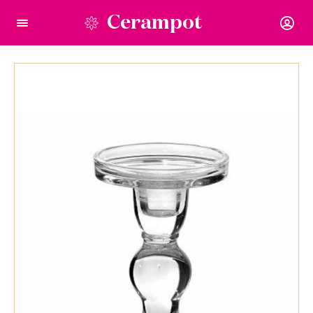
Cerampot