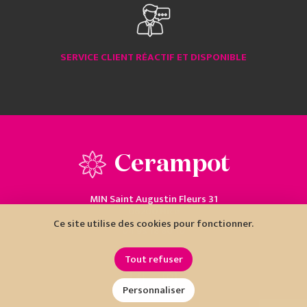
SERVICE CLIENT RÉACTIF ET DISPONIBLE
Cerampot
MIN Saint Augustin Fleurs 31
06200 Nice
Ce site utilise des cookies pour fonctionner.
04 93 18 80 10
Tout refuser
Personnaliser