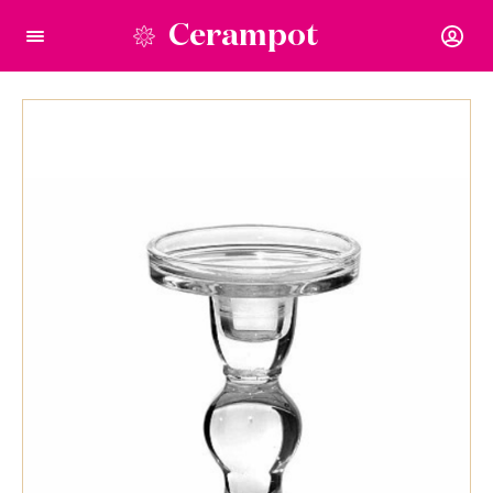
Cerampot