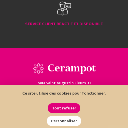
SERVICE CLIENT RÉACTIF ET DISPONIBLE
Cerampot
MIN Saint Augustin Fleurs 31
06200 Nice
Ce site utilise des cookies pour fonctionner.
04 93 18 80 10
Tout refuser
Personnaliser