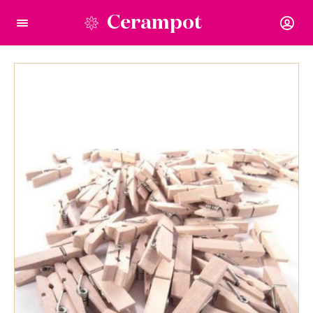
Cerampot