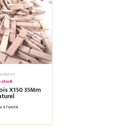
 INTERNE 970
 stock
s X150 35Mm
turel
 à l'unité