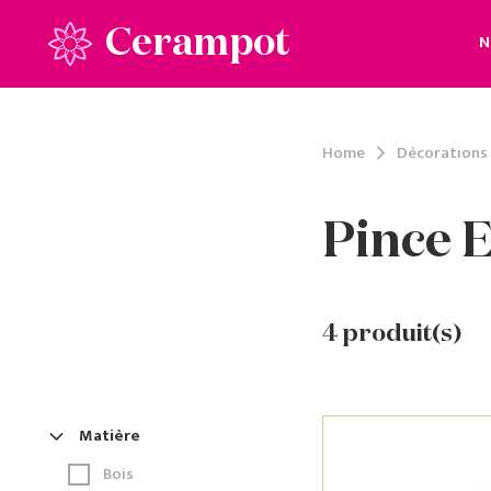
Cerampot
N
Home
Décorations
Pince E
4
produit(s)
Matière
Bois