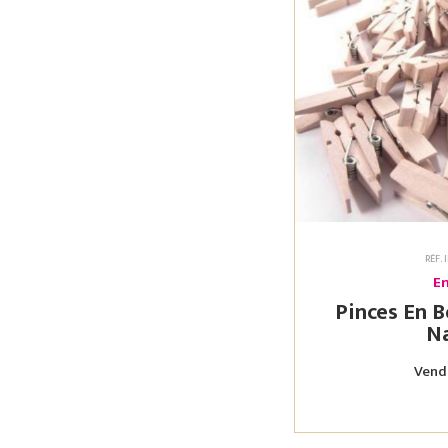
RÉF.
En
Pinces En Boi
Na
Vendu