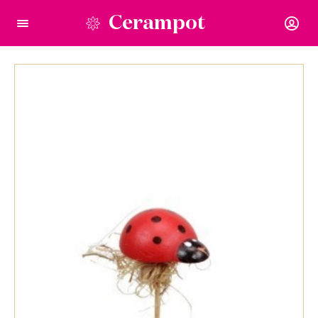
Cerampot