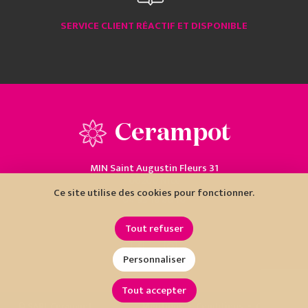
SERVICE CLIENT RÉACTIF ET DISPONIBLE
Cerampot
MIN Saint Augustin Fleurs 31
06200 Nice
Ce site utilise des cookies pour fonctionner.
04 93 18 80 10
Tout refuser
Personnaliser
Tout accepter
•
•
© SARL Cerampot
Mentions
Conditions
Cookies