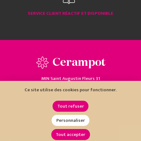
SERVICE CLIENT RÉACTIF ET DISPONIBLE
Cerampot
MIN Saint Augustin Fleurs 31
06200 Nice
Ce site utilise des cookies pour fonctionner.
04 93 18 80 10
Tout refuser
Personnaliser
Tout accepter