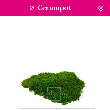
Cerampot