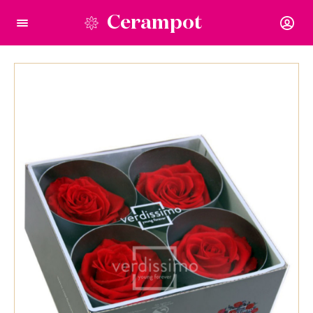
Cerampot