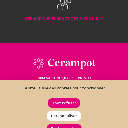
SERVICE CLIENT RÉACTIF ET DISPONIBLE
Cerampot
MIN Saint Augustin Fleurs 31
06200 Nice
Ce site utilise des cookies pour fonctionner.
04 93 18 80 10
Tout refuser
Personnaliser