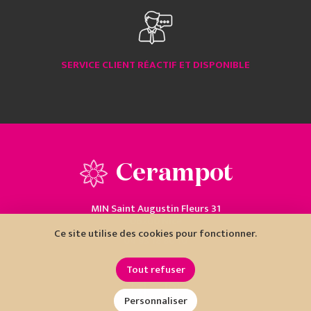
SERVICE CLIENT RÉACTIF ET DISPONIBLE
Cerampot
MIN Saint Augustin Fleurs 31
06200 Nice
Ce site utilise des cookies pour fonctionner.
04 93 18 80 10
Tout refuser
Personnaliser