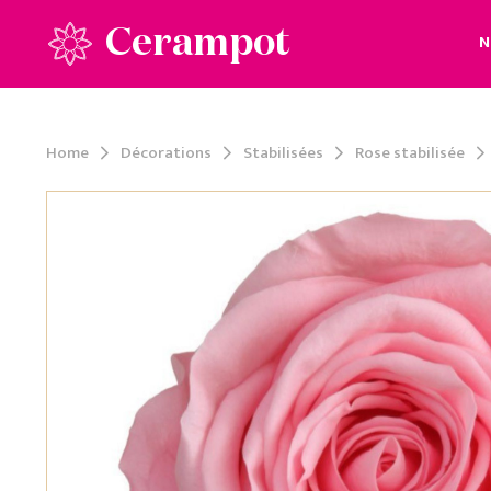
Cerampot
N
Home
Décorations
Stabilisées
Rose stabilisée