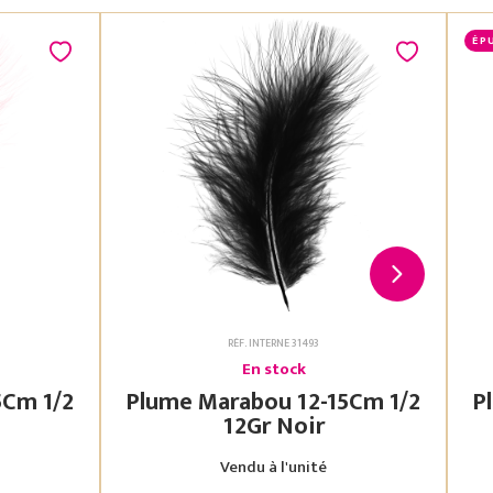
ÉP
RÉF. INTERNE 31493
En stock
Plume Marabou 12-15Cm 1/2
Plu
12Gr Noir
Vendu à l'unité