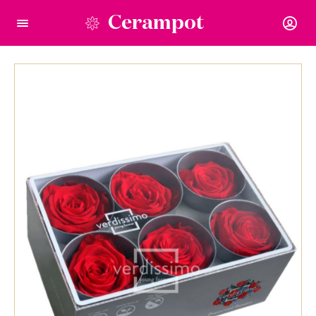
Cerampot