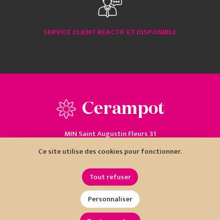
SERVICE CLIENT RÉACTIF ET DISPONIBLE
Cerampot
MIN Saint Augustin Fleurs 31
06200 Nice
Ce site utilise des cookies pour fonctionner.
04 93 18 80 10
Tout refuser
Personnaliser