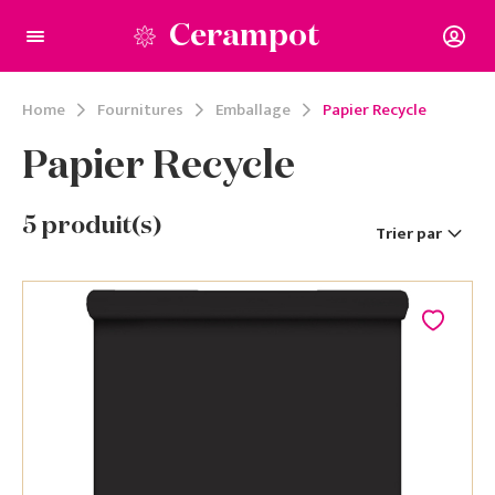
Cerampot
Home
Fournitures
Emballage
Papier Recycle
Papier Recycle
5
produit(s)
Trier par