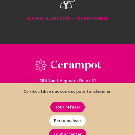
SERVICE CLIENT RÉACTIF ET DISPONIBLE
Cerampot
MIN Saint Augustin Fleurs 31
06200 Nice
Ce site utilise des cookies pour fonctionner.
04 93 18 80 10
Tout refuser
Personnaliser
Tout accepter