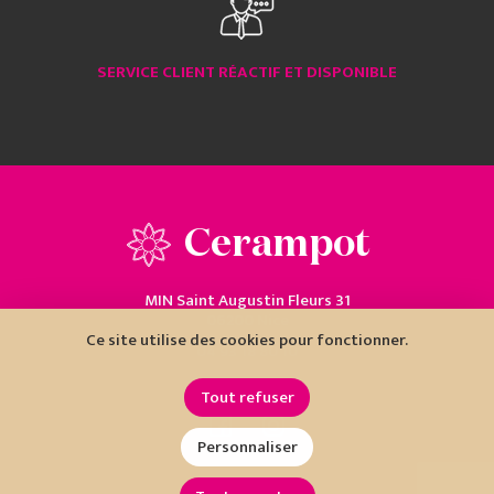
SERVICE CLIENT RÉACTIF ET DISPONIBLE
Cerampot
MIN Saint Augustin Fleurs 31
06200 Nice
Ce site utilise des cookies pour fonctionner.
04 93 18 80 10
Tout refuser
Personnaliser