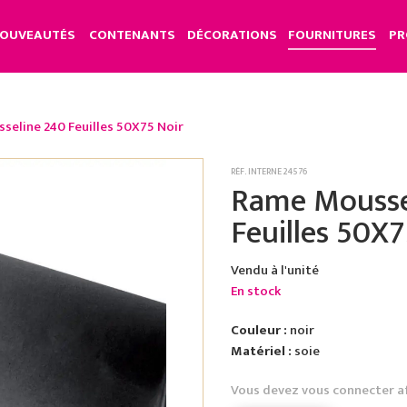
OUVEAUTÉS
CONTENANTS
DÉCORATIONS
FOURNITURES
PR
seline 240 Feuilles 50X75 Noir
RÉF. INTERNE 24576
Rame Mousse
Feuilles 50X7
Vendu à l'unité
En stock
Couleur :
noir
Matériel :
soie
Vous devez vous connecter a