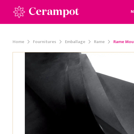
Cerampot
N
Home
Fournitures
Emballage
Rame
Rame Mous