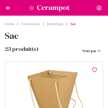
Cerampot
Home
Fournitures
Emballage
Sac
Sac
23
produit(s)
Trier par