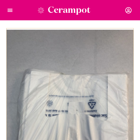
Cerampot