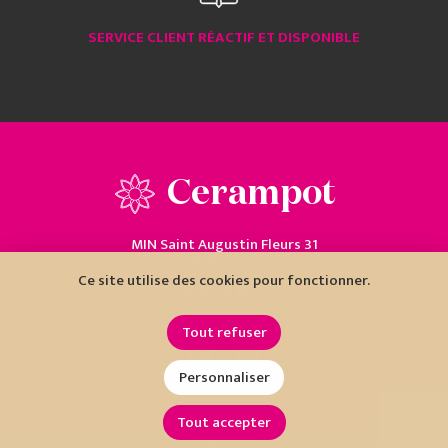
SERVICE CLIENT RÉACTIF ET DISPONIBLE
Cerampot
MIN Saint Augustin Fleurs 31
06200 Nice
Ce site utilise des cookies pour fonctionner.
04 93 18 80 10
Tout refuser
Personnaliser
Tout accepter
•
•
© SARL Cerampot
Mentions
Conditions
Cookies