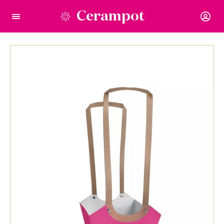
Cerampot