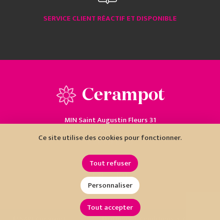
SERVICE CLIENT RÉACTIF ET DISPONIBLE
Cerampot
MIN Saint Augustin Fleurs 31
06200 Nice
Ce site utilise des cookies pour fonctionner.
04 93 18 80 10
Tout refuser
Personnaliser
Tout accepter
•
•
© SARL Cerampot
Mentions
Conditions
Cookies