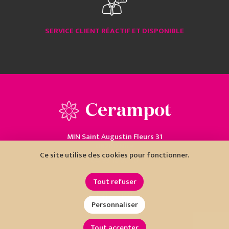
SERVICE CLIENT RÉACTIF ET DISPONIBLE
Cerampot
MIN Saint Augustin Fleurs 31
06200 Nice
Ce site utilise des cookies pour fonctionner.
04 93 18 80 10
Tout refuser
Personnaliser
Tout accepter