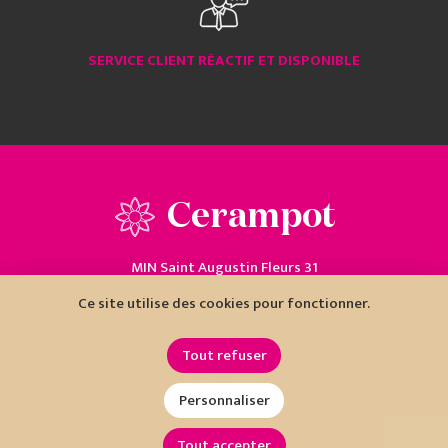
SERVICE CLIENT RÉACTIF ET DISPONIBLE
Cerampot
MIN Saint Augustin Fleurs 31
06200 Nice
Ce site utilise des cookies pour fonctionner.
04 93 18 80 10
Tout refuser
Personnaliser
Tout accepter