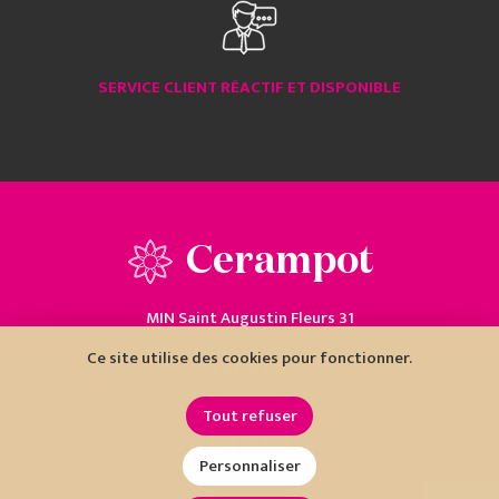
SERVICE CLIENT RÉACTIF ET DISPONIBLE
Cerampot
MIN Saint Augustin Fleurs 31
06200 Nice
Ce site utilise des cookies pour fonctionner.
04 93 18 80 10
Tout refuser
Personnaliser