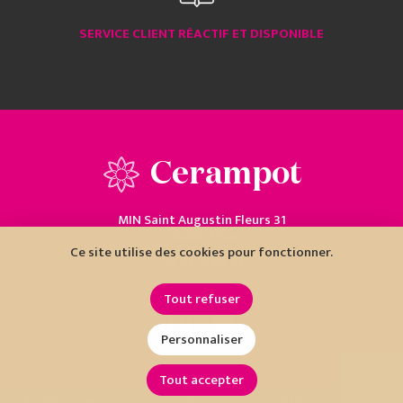
SERVICE CLIENT RÉACTIF ET DISPONIBLE
Cerampot
MIN Saint Augustin Fleurs 31
06200 Nice
Ce site utilise des cookies pour fonctionner.
04 93 18 80 10
Tout refuser
Personnaliser
Tout accepter
•
•
© SARL Cerampot
Mentions
Conditions
Cookies