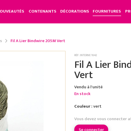
OUVEAUTÉS
CONTENANTS
DÉCORATIONS
FOURNITURES
PR
rs
Fil A Lier Bindwire 205M Vert
RÉF. INTERNE 1642
Fil A Lier Bi
Vert
Vendu à l'unité
En stock
Couleur :
vert
Vous devez vous connecter a
Se connecter