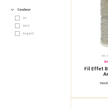
Couleur
Or
Vert
Argent
RÉF. 
En
Fil Effet Bou
A
Vendu