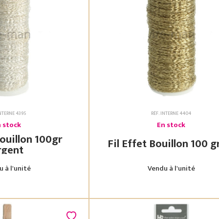
INTERNE 4395
RÉF. INTERNE 4404
 stock
En stock
illon 100gr
rgent
 à l'unité
Vendu à l'unité