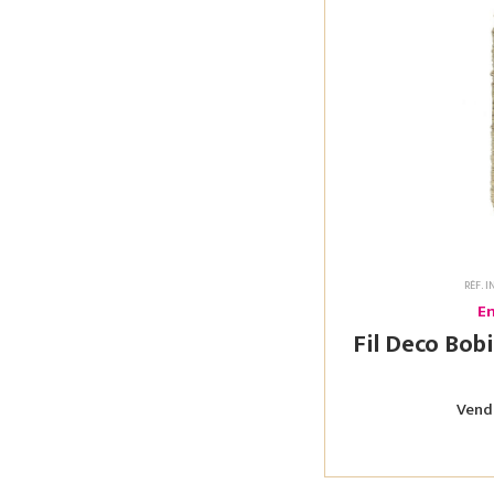
RÉF. 
En
Fil Deco Bobine 0,5mm 
Vendu