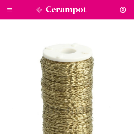
Cerampot