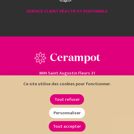
SERVICE CLIENT RÉACTIF ET DISPONIBLE
Cerampot
MIN Saint Augustin Fleurs 31
06200 Nice
Ce site utilise des cookies pour fonctionner.
04 93 18 80 10
Tout refuser
Personnaliser
Tout accepter
•
•
© SARL Cerampot
Mentions
Conditions
Cookies