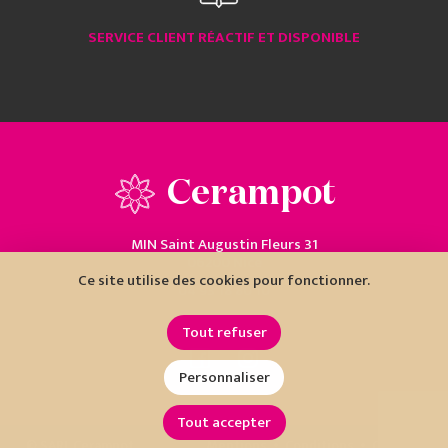
SERVICE CLIENT RÉACTIF ET DISPONIBLE
Cerampot
MIN Saint Augustin Fleurs 31
06200 Nice
Ce site utilise des cookies pour fonctionner.
04 93 18 80 10
Tout refuser
Personnaliser
Tout accepter
•
•
© SARL Cerampot
Mentions
Conditions
Cookies