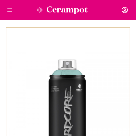
Cerampot