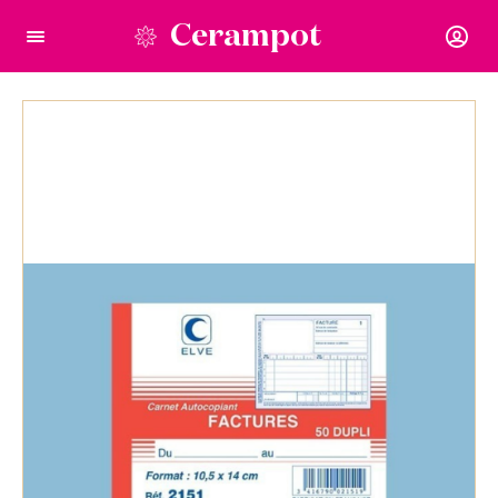
Cerampot