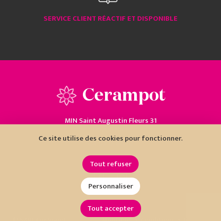
SERVICE CLIENT RÉACTIF ET DISPONIBLE
Cerampot
MIN Saint Augustin Fleurs 31
06200 Nice
Ce site utilise des cookies pour fonctionner.
04 93 18 80 10
Tout refuser
Personnaliser
Tout accepter
•
•
© SARL Cerampot
Mentions
Conditions
Cookies