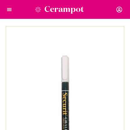
Cerampot