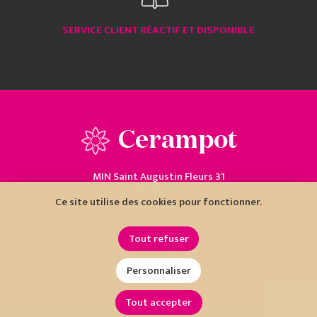
SERVICE CLIENT RÉACTIF ET DISPONIBLE
Cerampot
MIN Saint Augustin Fleurs 31
06200 Nice
Ce site utilise des cookies pour fonctionner.
04 93 18 80 10
Tout refuser
Personnaliser
Tout accepter