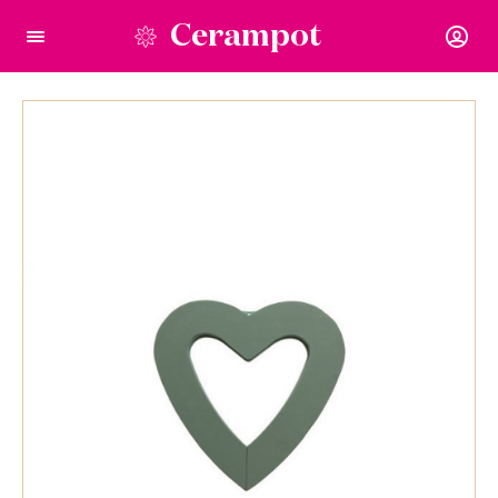
Cerampot