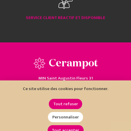
SERVICE CLIENT RÉACTIF ET DISPONIBLE
Cerampot
MIN Saint Augustin Fleurs 31
06200 Nice
Ce site utilise des cookies pour fonctionner.
04 93 18 80 10
Tout refuser
Personnaliser
Tout accepter